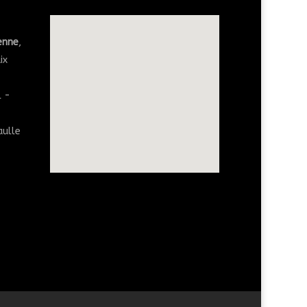
yenne
,
ix
l -
aulle