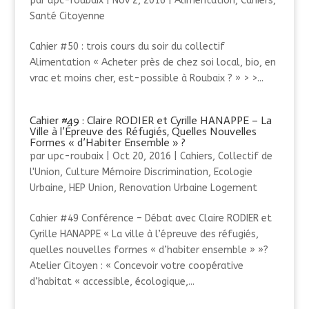
par
upc-roubaix
|
Nov 2, 2016
|
Alimentation
,
Cahiers
,
Santé Citoyenne
Cahier #50 : trois cours du soir du collectif
Alimentation « Acheter près de chez soi local, bio, en
vrac et moins cher, est-possible à Roubaix ? » > >...
Cahier #49 : Claire RODIER et Cyrille HANAPPE – La
Ville à l’Épreuve des Réfugiés, Quelles Nouvelles
Formes « d’Habiter Ensemble » ?
par
upc-roubaix
|
Oct 20, 2016
|
Cahiers
,
Collectif de
l'Union
,
Culture Mémoire Discrimination
,
Ecologie
Urbaine
,
HEP Union
,
Renovation Urbaine Logement
Cahier #49 Conférence – Débat avec Claire RODIER et
Cyrille HANAPPE « La ville à l’épreuve des réfugiés,
quelles nouvelles formes « d’habiter ensemble » »?
Atelier Citoyen : « Concevoir votre coopérative
d’habitat « accessible, écologique,...