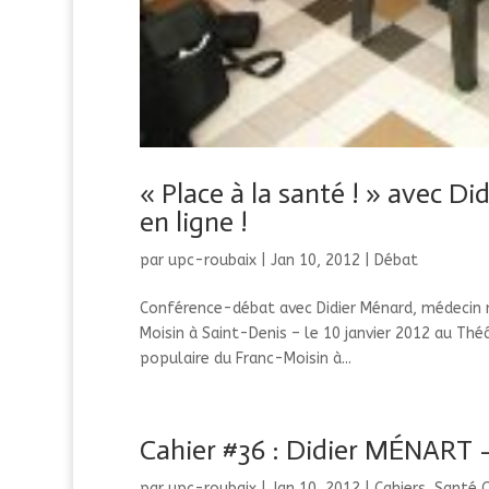
« Place à la santé ! » avec 
en ligne !
par
upc-roubaix
|
Jan 10, 2012
|
Débat
Conférence-débat avec Didier Ménard, médecin 
Moisin à Saint-Denis – le 10 janvier 2012 au Thé
populaire du Franc-Moisin à...
Cahier #36 : Didier MÉNART – 
par
upc-roubaix
|
Jan 10, 2012
|
Cahiers
,
Santé 