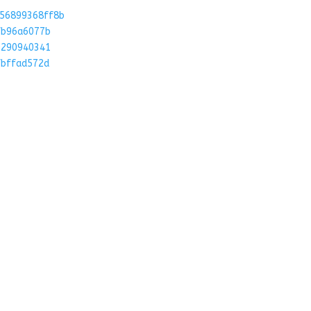
756899368ff8b
fb96a6077b
9290940341
fbffad572d